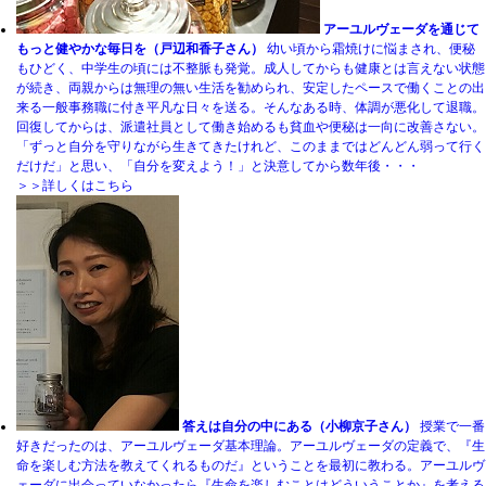
アーユルヴェーダを通じて
もっと健やかな毎日を（戸辺和香子さん）
幼い頃から霜焼けに悩まされ、便秘
もひどく、中学生の頃には不整脈も発覚。成人してからも健康とは言えない状態
が続き、両親からは無理の無い生活を勧められ、安定したペースで働くことの出
来る一般事務職に付き平凡な日々を送る。そんなある時、体調が悪化して退職。
回復してからは、派遣社員として働き始めるも貧血や便秘は一向に改善さない。
「ずっと自分を守りながら生きてきたけれど、このままではどんどん弱って行く
だけだ」と思い、「自分を変えよう！」と決意してから数年後・・・
＞＞詳しくはこちら
答えは自分の中にある（小柳京子さん）
授業で一番
好きだったのは、アーユルヴェーダ基本理論。アーユルヴェーダの定義で、『生
命を楽しむ方法を教えてくれるものだ』ということを最初に教わる。アーユルヴ
ェーダに出会っていなかったら『生命を楽しむことはどういうことか』を考える