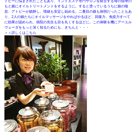
トピーに悩まされたこともあり、インドエステ専門サロンを経営する母の指導の
もと娘にオイルトリートメントをするように。すると塗っているうちに娘の喘
息、アトピーが鎮静し、情緒も安定し始める。二番目の娘も病弱だったこともあ
り、2人の娘たちにオイルマッサージをやればやるほど、回復力、免疫力すべて
に効果が認められ、病院の先生も目を丸くするほどに。この体験を機にアーユル
ヴェーダをもっと深く知るためにも、きちんと・・・
＞＞詳しくはこちら