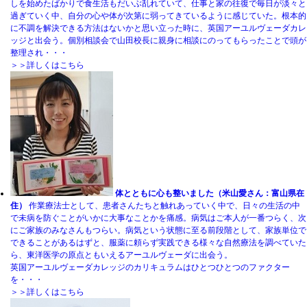
しを始めたばかりで食生活もだいぶ乱れていて、仕事と家の往復で毎日が淡々と
過ぎていく中、自分の心や体が次第に弱ってきているように感じていた。根本的
に不調を解決できる方法はないかと思い立った時に、英国アーユルヴェーダカレ
ッジと出会う。個別相談会で山田校長に親身に相談にのってもらったことで頭が
整理され・・・
＞＞詳しくはこちら
体とともに心も整いました（米山愛さん：富山県在
住）
作業療法士として、患者さんたちと触れあっていく中で、日々の生活の中
で未病を防ぐことがいかに大事なことかを痛感。病気はご本人が一番つらく、次
にご家族のみなさんもつらい。病気という状態に至る前段階として、家族単位で
できることがあるはずと、服薬に頼らず実践できる様々な自然療法を調べていた
ら、東洋医学の原点ともいえるアーユルヴェーダに出会う。
英国アーユルヴェーダカレッジのカリキュラムはひとつひとつのファクター
を・・・
＞＞詳しくはこちら