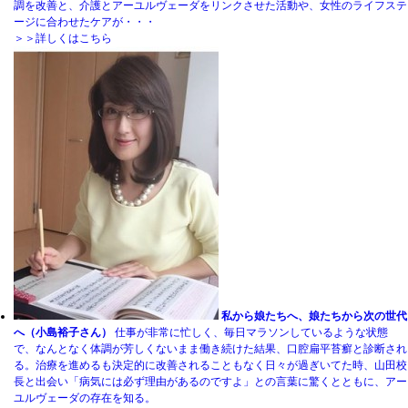
調を改善と、介護とアーユルヴェーダをリンクさせた活動や、女性のライフステ
ージに合わせたケアが・・・
＞＞詳しくはこちら
私から娘たちへ、娘たちから次の世代
へ（小島裕子さん）
仕事が非常に忙しく、毎日マラソンしているような状態
で、なんとなく体調が芳しくないまま働き続けた結果、口腔扁平苔癬と診断され
る。治療を進めるも決定的に改善されることもなく日々が過ぎいてた時、山田校
長と出会い「病気には必ず理由があるのですよ」との言葉に驚くとともに、アー
ユルヴェーダの存在を知る。