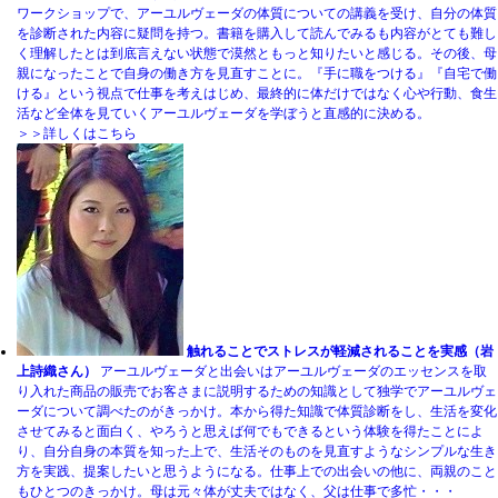
ワークショップで、アーユルヴェーダの体質についての講義を受け、自分の体質
を診断された内容に疑問を持つ。書籍を購入して読んでみるも内容がとても難し
く理解したとは到底言えない状態で漠然ともっと知りたいと感じる。その後、母
親になったことで自身の働き方を見直すことに。『手に職をつける』『自宅で働
ける』という視点で仕事を考えはじめ、最終的に体だけではなく心や行動、食生
活など全体を見ていくアーユルヴェーダを学ぼうと直感的に決める。
＞＞詳しくはこちら
触れることでストレスが軽減されることを実感（岩
上詩織さん）
アーユルヴェーダと出会いはアーユルヴェーダのエッセンスを取
り入れた商品の販売でお客さまに説明するための知識として独学でアーユルヴェ
ーダについて調べたのがきっかけ。本から得た知識で体質診断をし、生活を変化
させてみると面白く、やろうと思えば何でもできるという体験を得たことによ
り、自分自身の本質を知った上で、生活そのものを見直すようなシンプルな生き
方を実践、提案したいと思うようになる。仕事上での出会いの他に、両親のこと
もひとつのきっかけ。母は元々体が丈夫ではなく、父は仕事で多忙・・・