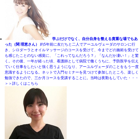
学ぶだけでなく、自分自身を整える貴重な場でもあ
った（関 理恵さん）
約5年前に友だちと二人でアーユルヴェーダのサロンに行
き、シロダーラとオイルマッサージのコースを受けて、今までどの施術を受けて
も感じたことのない感覚に、「これってなんだろう？」「なんだか凄い！」と驚
く。その後、一年が経った頃、看護師として病院で働くうちに、予防医学を伝え
ていく仕事をしたいと強く思うようになり、アーユルヴェーダのことをもう一度
意識するようになる。ネットで入門セミナーを見つけて参加したところ、楽しく
勉強できたので、三か月コースを受講することに。当時は夜勤もしていた・・・
＞＞詳しくはこちら