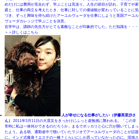
めだけには費用が見合わず、学ぶことは見送り。人生の節目が訪れ、子育てや家
庭と、仕事の両立を考えたとき、仕事に対しての価値観が変わっていることに気
づき、ずっと興味を持ち続けたアーユルヴェーダを仕事にしようと英国アーユル
ヴェーダカレッジで学ぶことを決意。
在学中は、講師の先生方がとても素敵なことが印象的でした。ただ知識を・・・
＞＞詳しくはこちら
人が幸せになる仕事がしたい（伊藤英里沙さ
ん）
2011年3月11日の大震災をきっかけにふっと虚無感に襲われる。「この非
常時に私は一体何ができるのだろうか」まるでポッカリと心に穴が開いてしまっ
たよう。ある朝、通勤途中で聴いていたラジオでアーユルヴェーダのことが話題
に。インド式痩身？エステの一種？くらいにしか思っていなかったのに、現地ス