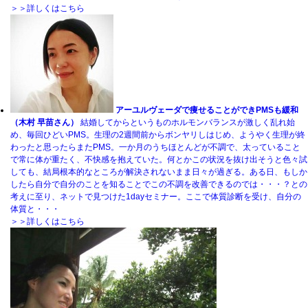
＞＞詳しくはこちら
アーユルヴェーダで痩せることができPMSも緩和
（木村 早苗さん）
結婚してからというものホルモンバランスが激しく乱れ始
め、毎回ひどいPMS。生理の2週間前からボンヤリしはじめ、ようやく生理が終
わったと思ったらまたPMS。一か月のうちほとんどが不調で、太っていること
で常に体が重たく、不快感を抱えていた。何とかこの状況を抜け出そうと色々試
しても、結局根本的なところが解決されないまま日々が過ぎる。ある日、もしか
したら自分で自分のことを知ることでこの不調を改善できるのでは・・・？との
考えに至り、ネットで見つけた1dayセミナー。ここで体質診断を受け、自分の
体質と・・・
＞＞詳しくはこちら