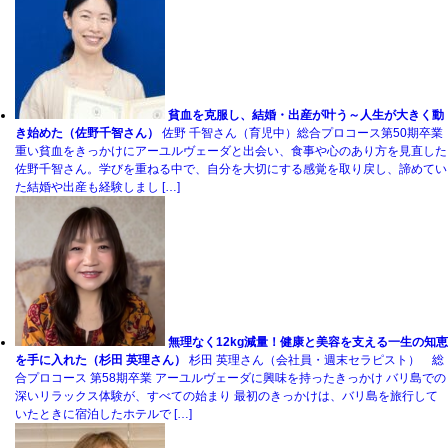
貧血を克服し、結婚・出産が叶う～人生が大きく動
き始めた（佐野千智さん）
佐野 千智さん（育児中）総合プロコース第50期卒業
重い貧血をきっかけにアーユルヴェーダと出会い、食事や心のあり方を見直した
佐野千智さん。学びを重ねる中で、自分を大切にする感覚を取り戻し、諦めてい
た結婚や出産も経験しまし […]
無理なく12kg減量！健康と美容を支える一生の知恵
を手に入れた（杉田 英理さん）
杉田 英理さん（会社員・週末セラピスト） 総
合プロコース 第58期卒業 アーユルヴェーダに興味を持ったきっかけ バリ島での
深いリラックス体験が、すべての始まり 最初のきっかけは、バリ島を旅行して
いたときに宿泊したホテルで […]