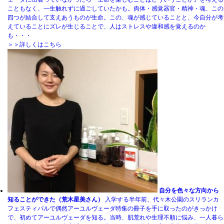
こともなく、一生触れずに過ごしていたかも。肉体・感覚器官・精神・魂、この
四つが結合して支えあうものが生命。この、魂が感じていることと、今自分が考
えていることにズレが生じることで、人はストレスや違和感を覚えるのか
も・・・
＞＞詳しくはこちら
自分を色々な方向から
知ることができた（荒木星美さん）
入学する半年前、代々木公園のスリランカ
フェスティバルで偶然アーユルヴェーダ特集の冊子を手に取ったのがきっかけ
で、初めてアーユルヴェーダを知る。当時、肌荒れや生理不順に悩み、一人暮ら