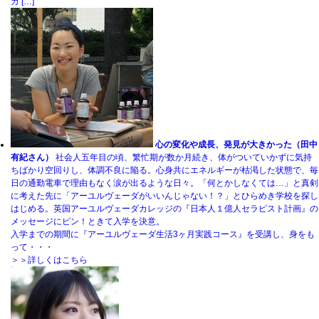
ガ […]
心の変化や成長、発見が大きかった（田中
有紀さん）
社会人五年目の頃、繁忙期が数か月続き、体がついていかずに気持
ちばかり空回りし、体調不良に陥る。心身共にエネルギーが枯渇した状態で、毎
日の通勤電車で理由もなく涙が出るような日々。「何とかしなくては…」と真剣
に考えた先に「アーユルヴェーダがいいんじゃない！？」とひらめき学校を探し
はじめる。英国アーユルヴェーダカレッジの『日本人１億人セラピスト計画』の
メッセージにピン！ときて入学を決意。
入学までの期間に『アーユルヴェーダ生活3ヶ月実践コース』を受講し、身をも
って・・・
＞＞詳しくはこちら