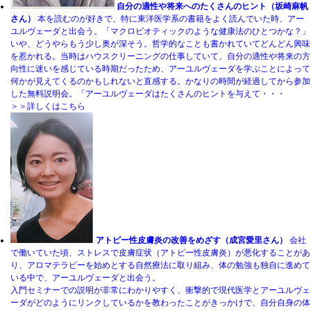
自分の適性や将来へのたくさんのヒント（坂崎麻帆
さん）
本を読むのが好きで、特に東洋医学系の書籍をよく読んでいた時、アー
ユルヴェーダと出会う。「マクロビオティックのような健康法のひとつかな？」
いや、どうやらもう少し奥が深そう。哲学的なことも書かれていてどんどん興味
を惹かれる。当時はハウスクリーニングの仕事していて、自分の適性や将来の方
向性に迷いを感じている時期だったため、アーユルヴェーダを学ぶことによって
何かが見えてくるのかもしれないと直感する。かなりの時間が経過してから参加
した無料説明会。「アーユルヴェーダはたくさんのヒントを与えて・・・
＞＞詳しくはこちら
アトピー性皮膚炎の改善をめざす（成宮愛里さん）
会社
で働いていた頃、ストレスで皮膚症状（アトピー性皮膚炎）が悪化することがあ
り、アロマテラピーを始めとする自然療法に取り組み、体の勉強も独自に進めて
いる中で、アーユルヴェーダと出会う。
入門セミナーでの説明が非常にわかりやすく、衝撃的で現代医学とアーユルヴェ
ーダがどのようにリンクしているかを教わったことがきっかけで、自分自身の体