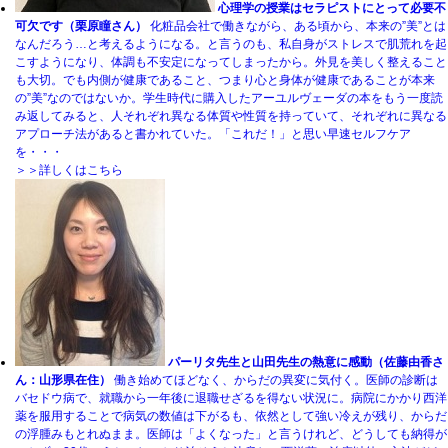
心理学の授業はセラピストにとって必要不
可欠です（栗原瞳さん）
化粧品会社で働きながら、ある頃から、本来の”美”とは
なんだろう…と考えるようになる。と言うのも、私自身がストレスで肌荒れを起
こすようになり、体調も不安定になってしまったから。外見を美しく整えること
も大切。でも内側が健康であること、つまり心と身体が健康であることが本来
の”美”なのではないか。学生時代に購入したアーユルヴェーダの本をもう一度読
み返してみると、人それぞれ異なる体質や性質を持っていて、それぞれに異なる
アプローチ法があると書かれていた。「これだ！」と思い早速セルフケア
を・・・
＞＞詳しくはこちら
パーリタ先生と山田先生の熱意に感動（佐藤由香さ
ん：山形県在住）
働き始めてほどなく、からだの異変に気付く。医師の診断は
バセドウ病で、就職から一年後に退職せざるを得ない状況に。病院にかかり西洋
薬を服用することで病気の数値は下がるも、依然として強い冷えが残り、からだ
の浮腫みもとれぬまま。医師は「よくなった」と言うけれど、どうしても納得が