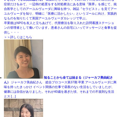
症状だけをみて、一辺倒の処置をする対処療法にある意味『限界』を感じて、統
合医学としてのアーユルヴェーダに興味を持つ。雑誌『セラピスト』を見てアー
ユルヴェーダを知り、明確に「医療に活かしたい」というゴールに向け、実践的
なものを知りたくて英国アーユルヴェーダカレッジで学ぶ。
卒業後はNPOを友人と立ちあげて、代替療法を取り入れた訪問看護ステーショ
ンの管理者として働いています。患者さんの自宅にいってマッサージと食事を提
供し・・・
＞＞詳しくはこちら
知ることから全ては始まる（ジャーカフ美由紀さ
ん）
ジャーカフ美由紀さん 総合プロコース第37期 卒業 アーユルヴェーダに興
味を持ったきっかけ イベント関係の仕事で昼夜のない生活をしていましたが、
健康には自信がありました。それが40歳を過ぎた頃、それまでの不規則な生活
とス […]