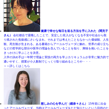
健康で幸せな毎日を送る方法を手に入れた（関充子
さん）
会社都合で退職したことで、安定した収入がなくなる不安や社会から取
り残された焦燥感にさいなまれ、それまでは考えたこともなかった価値観、人生
観、死生観が生まれる。ある書籍からアーユルヴェーダに触れ、世界の成り立ち
などの哲学的な部分や医学の理論を含んでいることを知り、興味を抱いたことを
きっかけに学ぶことを決意。
入学の決め手は一年間で理論と実技の両方を学ぶカリキュラムが非常に魅力的で
通いやすく、授業が小人数制でじっくり取り組めるところや・・・
＞＞詳しくはこちら
慈しみの心を学んだ（鏡奈々さん）
15年前に出会
ったアーユルヴェーダ。当時はアーユルヴェーダをただ知りたいという目的のた