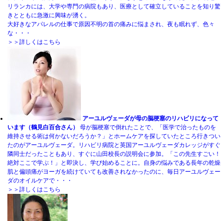
リランカには、大学や専門の病院もあり、医療として確立していることを知り驚
きとともに急激に興味が湧く。
大好きなアパレルの仕事で原因不明の首の痛みに悩まされ、夜も眠れず、色々
な・・・
＞＞詳しくはこちら
アーユルヴェーダが母の脳梗塞のリハビリになって
います（鶴見白百合さん）
母が脳梗塞で倒れたことで、「医学で治ったものを
維持させる術は何かないだろうか？」とホームケアを探していたところ行きつい
たのがアーユルヴェーダ。リハビリ病院と英国アーユルヴェーダカレッジがすぐ
隣同士だったこともあり、すぐに山田校長の説明会に参加。「この先生すごい！
絶対ここで学ぶ！」と即決し、学び始めることに。自身の悩みである長年の乾燥
肌と偏頭痛がヨーガを続けていても改善されなかったのに、毎日アーユルヴェー
ダのオイルケアで・・・
＞＞詳しくはこちら