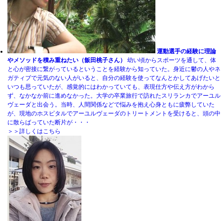
運動選手の経験に理論
やメソッドを積み重ねたい（飯田桃子さん）
幼い頃からスポーツを通して、体
と心が密接に繋がっているということを経験から知っていた。身近に鬱の人やネ
ガティブで元気のない人がいると、自分の経験を使ってなんとかしてあげたいと
いつも思っていたが、感覚的にはわかっていても、表現仕方や伝え方がわから
ず、なかなか前に進めなかった。大学の卒業旅行で訪れたスリランカでアーユル
ヴェーダと出会う。当時、人間関係などで悩みを抱え心身ともに疲弊していた
が、現地のホスピタルでアーユルヴェーダのトリートメントを受けると、頭の中
に散らばっていた断片が・・・
＞＞詳しくはこちら