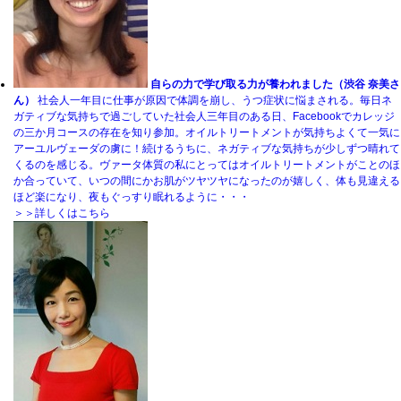
自らの力で学び取る力が養われました（渋谷 奈美さ
ん）
社会人一年目に仕事が原因で体調を崩し、うつ症状に悩まされる。毎日ネ
ガティブな気持ちで過ごしていた社会人三年目のある日、Facebookでカレッジ
の三か月コースの存在を知り参加。オイルトリートメントが気持ちよくて一気に
アーユルヴェーダの虜に！続けるうちに、ネガティブな気持ちが少しずつ晴れて
くるのを感じる。ヴァータ体質の私にとってはオイルトリートメントがことのほ
か合っていて、いつの間にかお肌がツヤツヤになったのが嬉しく、体も見違える
ほど楽になり、夜もぐっすり眠れるように・・・
＞＞詳しくはこちら