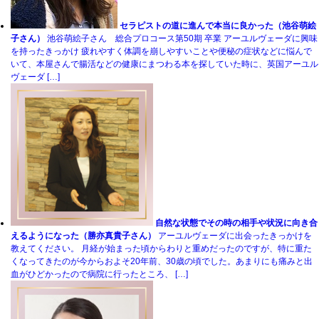
セラピストの道に進んで本当に良かった（池谷萌絵
子さん）
池谷萌絵子さん 総合プロコース第50期 卒業 アーユルヴェーダに興味
を持ったきっかけ 疲れやすく体調を崩しやすいことや便秘の症状などに悩んで
いて、本屋さんで腸活などの健康にまつわる本を探していた時に、英国アーユル
ヴェーダ […]
自然な状態でその時の相手や状況に向き合
えるようになった（勝亦真貴子さん）
アーユルヴェーダに出会ったきっかけを
教えてください。 月経が始まった頃からわりと重めだったのですが、特に重た
くなってきたのが今からおよそ20年前、30歳の頃でした。あまりにも痛みと出
血がひどかったので病院に行ったところ、 […]