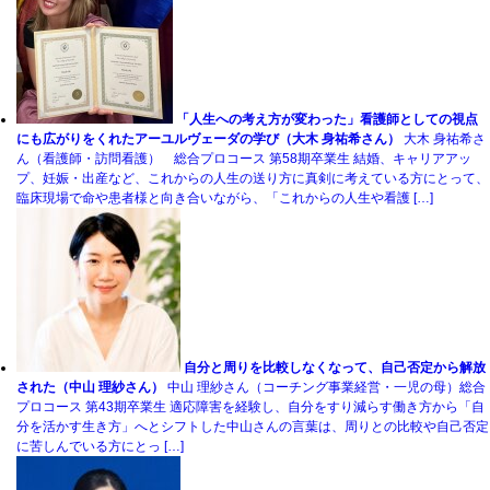
「人生への考え方が変わった」看護師としての視点
にも広がりをくれたアーユルヴェーダの学び（大木 身祐希さん）
大木 身祐希さ
ん（看護師・訪問看護） 総合プロコース 第58期卒業生 結婚、キャリアアッ
プ、妊娠・出産など、これからの人生の送り方に真剣に考えている方にとって、
臨床現場で命や患者様と向き合いながら、「これからの人生や看護 […]
自分と周りを比較しなくなって、自己否定から解放
された（中山 理紗さん）
中山 理紗さん（コーチング事業経営・一児の母）総合
プロコース 第43期卒業生 適応障害を経験し、自分をすり減らす働き方から「自
分を活かす生き方」へとシフトした中山さんの言葉は、周りとの比較や自己否定
に苦しんでいる方にとっ […]