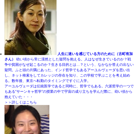
人生に迷いを感じている方のために（古町有加
さん）
幼い頃から常に漠然とした疑問を抱える。人はなぜ生きているのか？戦
争や貧困がなぜ起こるのか？生きる目的とは…？という、なかなか答えの出ない
疑問。ふと頭の片隅にあった、インド哲学でもあるアーユルヴェーダを思い出
し、ネット検索をしてカレッジの存在を知り、この学校で学ぶことを考え始め
る。数年後、東京へ転勤のタイミングですぐに入学。
アーユルヴェーダは伝統医学であると同時に、哲学でもある。六派哲学の一つで
もある“サーンキャ哲学”の授業の中で宇宙の成り立ちを学んだ際に、幼い頃から
抱えていた・・・
＞＞詳しくはこちら