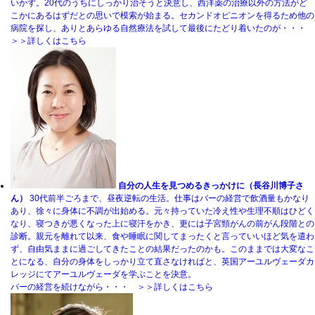
いかず。20代のうちにしっかり治そうと決意し、西洋薬の治療以外の方法がど
こかにあるはずだとの思いで模索が始まる。セカンドオピニオンを得るため他の
病院を探し、ありとあらゆる自然療法を試して最後にたどり着いたのが・・・
＞＞詳しくはこちら
自分の人生を見つめるきっかけに（長谷川博子さ
ん）
30代前半ごろまで、昼夜逆転の生活。仕事はバーの経営で飲酒量もかなり
あり、徐々に身体に不調が出始める。元々持っていた冷え性や生理不順はひどく
なり、寝つきが悪くなった上に寝汗をかき、更には子宮頸がんの前がん段階との
診断。親元を離れて以来、食や睡眠に関してまったくと言っていいほど気を遣わ
ず、自由気ままに過ごしてきたことの結果だったのかも。このままでは大変なこ
とになる、自分の身体をしっかり立て直さなければと、英国アーユルヴェーダカ
レッジにてアーユルヴェーダを学ぶことを決意。
バーの経営を続けながら・・・ ＞＞詳しくはこちら