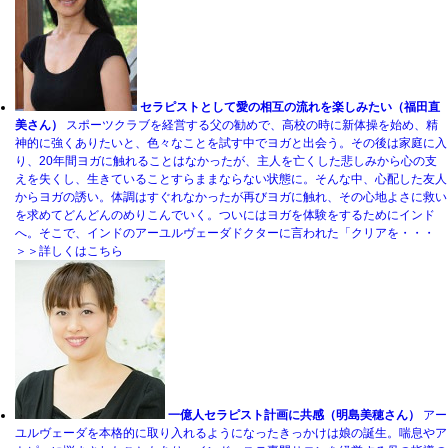
セラピストとして愛の相互の流れを楽しみたい（福田直
美さん）
スポーツクラブを経営する父の勧めで、高校の時に新体操を始め、精
神的に強くありたいと、色々なことを試す中でヨガと出会う。その後は家庭に入
り、20年間ヨガに触れることはなかったが、主人を亡くした悲しみから心の支
えを失くし、生きていることすらままならない状態に。そんな中、心配した友人
からヨガの誘い。体調はすぐれなかったが再びヨガに触れ、その心地よさに救い
を求めてどんどんのめりこんでいく。ついにはヨガを体験をするためにインド
へ。そこで、インドのアーユルヴェーダドクターに言われた「クリアを・・・
＞＞詳しくはこちら
一億人セラピスト計画に共感（明島美穂さん）
アー
ユルヴェーダを本格的に取り入れるようになったきっかけは娘の誕生。喘息やア