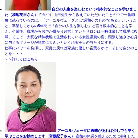
自分の人生を楽しむという根本的なことを学びまし
た（和地英里さん）
在学中に山田先生から教えていただいたことの中で一番印
象に残っているのは、『アーユルヴェーダとは“調和そのもの”である』というこ
と。卒業してからの5年間で「自分の人生を楽しむ」と言う根本的なことを学
ぶ。卒業後、職場からお声が掛かり経営していたサロンは一時休業して職場に復
帰。そこで、大変な精神状態で生活されている女性議員の姿、頑張り過ぎは心身
に与えるダメージが非常に大きいという現実を目の当たりにする。
仕事にパワーを発揮し、家庭に戻れば家族に優しい言葉をかけ、そして自分のこ
とを・・・
＞＞詳しくはこちら
アーユルヴェーダに興味があれば少しでも早く
学ぶことをお勧めします（宮腰紀子さん）
産後の体調を整えるために参加した