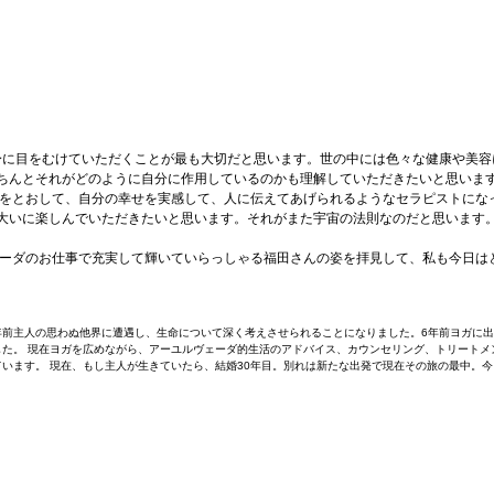
に目をむけていただくことが最も大切だと思います。世の中には色々な健康や美容
ちんとそれがどのように自分に作用しているのかも理解していただきたいと思いま
践をとおして、自分の幸せを実感して、人に伝えてあげられるようなセラピストにな
大いに楽しんでいただきたいと思います。それがまた宇宙の法則なのだと思います
ーダのお仕事で充実して輝いていらっしゃる福田さんの姿を拝見して、私も今日は
0年前主人の思わぬ他界に遭遇し、生命について深く考えさせられることになりました。6年前ヨガに
た。 現在ヨガを広めながら、アーユルヴェーダ的生活のアドバイス、カウンセリング、トリートメ
います。 現在、もし主人が生きていたら、結婚30年目。別れは新たな出発で現在その旅の最中。