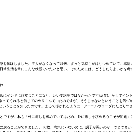
態を体験しました。主人がなくなって以来、ずっと気持ちがはりつめていて、感情
 日常生活も常にこんな状態でいたいと思い、そのためには、どうしたらよいかを考
ね。
めにインドに旅立つことになり、いい受講生ではなかったですね(笑)。そしてイン
救ってくれると信じてのめりこんでいたのですが、そうじゃないということを気づ
ということを知ったのです。まるで導かれるように、アーユルヴェーダにたどりつ
とですが、私も「外に癒しを求めていてはだめ、外に癒しを求める心こそが問題」
に戻ることができました。 何故、病気じゃないのに、調子が悪いのか つじつま