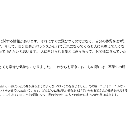
に関する情報があります。それにすぐに飛びつくのではなく、自分の体質をまず知
す。そして、自分自身がバランスがとれて元気になってくると人にも教えてたくな
って頂きたいと思います。 人に向けられる愛とは色々あって、お客様に喜んでいた
。
とても幸せな気持ちになりました。これからも東京におこしの際には、卒業生の研
出会い、不調だった心身が蘇るようによくなっていくのを感じました。その後、ヨガはアーユルヴェ
ントをさせていただいています。どんどん心身が良い変化をとげていかれる皆さんの様子を拝見する
今ここに生きていることを感謝しつつ、世の中の全ての人々の幸せを祈りながら旅は続きます。