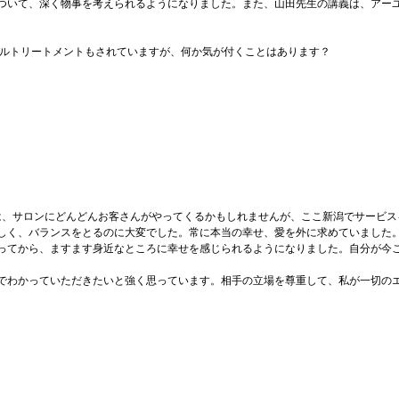
ついて、深く物事を考えられるようになりました。また、山田先生の講義は、アー
ルトリートメントもされていますが、何か気が付くことはあります？
、サロンにどんどんお客さんがやってくるかもしれませんが、ここ新潟でサービス
しく、バランスをとるのに大変でした。常に本当の幸せ、愛を外に求めていました
ってから、ますます身近なところに幸せを感じられるようになりました。自分が今
でわかっていただきたいと強く思っています。相手の立場を尊重して、私が一切の