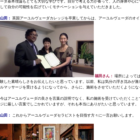
ーダ基本理論もとても大切な学びです。自分で考える力が養って、人の身体や心に
して自分の可能性を広げていくモチベーションを与えていただきました。
山田：
英国アーユルヴェーダカレッジを卒業してからは、アーユルヴェーダのオイ
福田さん：
場所によっては
験した素晴らしさをお伝えしたいと思っています。以前、私は気分の浮き沈みが激
ルマッサージを受けるようになってから、さらに、施術をさせていただくようにな
今はアーユルヴェーダの良さを言葉の説明でなく、私の施術を受けていただくこと
ジに厳しい言葉でしごかれていますが、それも本当にありがたいと思っています。
山田：
これからアーユルヴェーダセラピストを目指す方々に一言お願いします。