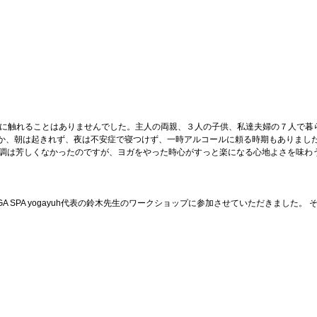
ガに触れることはありませんでした。主人の両親、３人の子供、私達夫婦の７人で暮ら
か、朝は起きれず、夜は不安症で寝つけず、一時アルコールに頼る時期もありまし
体調は芳しくなかったのですが、ヨガをやった時心がすっと楽になる心地よさを味わ
A SPA yogayuh代表の鈴木先生のワークショップに参加させていただきました