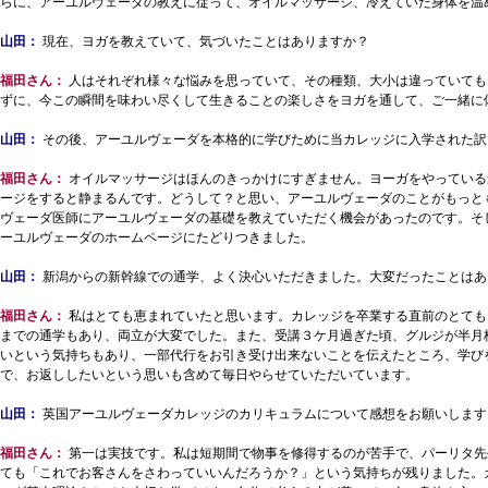
らに、アーユルヴェーダの教えに従って、オイルマッサージ、冷えていた身体を温
山田：
現在、ヨガを教えていて、気づいたことはありますか？
福田さん：
人はそれぞれ様々な悩みを思っていて、その種類、大小は違っていても
ずに、今この瞬間を味わい尽くして生きることの楽しさをヨガを通して、ご一緒に
山田：
その後、アーユルヴェーダを本格的に学びために当カレッジに入学された訳
福田さん：
オイルマッサージはほんのきっかけにすぎません。ヨーガをやっている
ージをすると静まるんです。どうして？と思い、アーユルヴェーダのことがもっと
ヴェーダ医師にアーユルヴェーダの基礎を教えていただく機会があったのです。そ
ーユルヴェーダのホームページにたどりつきました。
山田：
新潟からの新幹線での通学、よく決心いただきました。大変だったことはあ
福田さん：
私はとても恵まれていたと思います。カレッジを卒業する直前のとても
までの通学もあり、両立が大変でした。また、受講３ケ月過ぎた頃、グルジが半月
いという気持ちもあり、一部代行をお引き受け出来ないことを伝えたところ、学び
で、お返ししたいという思いも含めて毎日やらせていただいています。
山田：
英国アーユルヴェーダカレッジのカリキュラムについて感想をお願いします
福田さん：
第一は実技です。私は短期間で物事を修得するのが苦手で、パーリタ先
ても「これでお客さんをさわっていいんだろうか？」という気持ちが残りました。