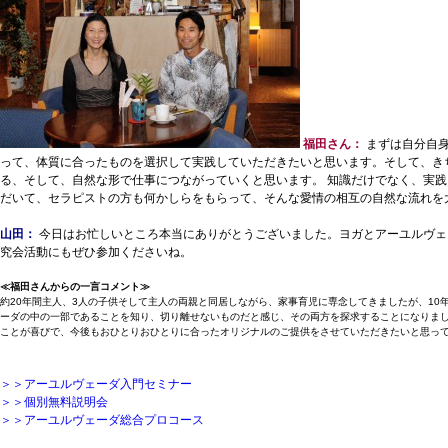
福田さん：
まずは自分自身
って、体質に合ったものを選択して実践していただきたいと思います。そして、き
る、そして、自然な形で仕事につながっていくと思います。 知識だけでなく、実
だいて、セラピストの方も何かしらをもらって、そんな愛情の相互の自然な流れを
山田：
今日はお忙しいところ本当にありがとうございました。ヨガとアーユルヴェ
究会活動にもぜひ参加くださいね。
≪福田さんからの一言コメント≫
約20年間主人、3人の子供そして主人の両親と同居しながら、家事育児に専念してきましたが、1
ーダの中の一部であることを知り、切り離せないものだと感じ、その両方を探求することになりまし
ことが喜びで、今後もおひとりおひとりに合ったオリジナルのご提供をさせていただきたいと思って
＞＞アーユルヴェーダ入門セミナー
＞＞個別無料説明会
＞＞アーユルヴェーダ総合プロコース