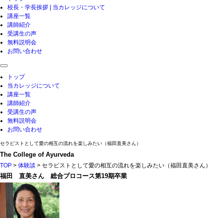
校長・学長挨拶 | 当カレッジについて
講座一覧
講師紹介
受講生の声
無料説明会
お問い合わせ
toggle
navigation
トップ
当カレッジについて
講座一覧
講師紹介
受講生の声
無料説明会
お問い合わせ
セラピストとして愛の相互の流れを楽しみたい（福田直美さん）
The College of Ayurveda
TOP
>
体験談
> セラピストとして愛の相互の流れを楽しみたい（福田直美さん）
福田 直美さん 総合プロコース第19期卒業