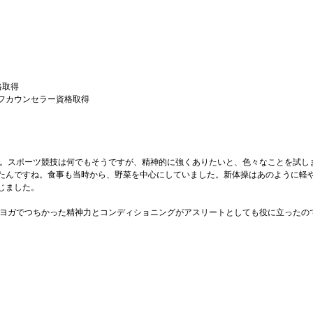
資格取得
フカウンセラー資格取得
。スポーツ競技は何でもそうですが、精神的に強くありたいと、色々なことを試し
たんですね。食事も当時から、野菜を中心にしていました。新体操はあのように軽
じました。
ヨガでつちかった精神力とコンディショニングがアスリートとしても役に立ったの