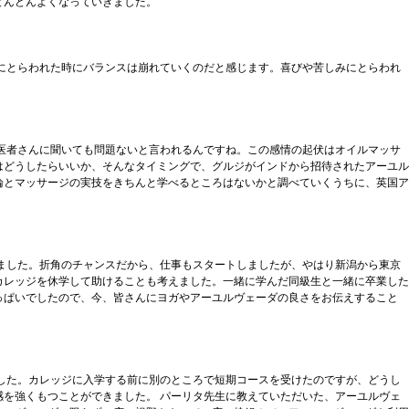
どんどんよくなっていきました。
にとらわれた時にバランスは崩れていくのだと感じます。喜びや苦しみにとらわれ
医者さんに聞いても問題ないと言われるんですね。この感情の起伏はオイルマッサ
はどうしたらいいか、そんなタイミングで、グルジがインドから招待されたアーユル
論とマッサージの実技をきちんと学べるところはないかと調べていくうちに、英国ア
ました。折角のチャンスだから、仕事もスタートしましたが、やはり新潟から東京
カレッジを休学して助けることも考えました。一緒に学んだ同級生と一緒に卒業した
っぱいでしたので、今、皆さんにヨガやアーユルヴェーダの良さをお伝えすること
した。カレッジに入学する前に別のところで短期コースを受けたのですが、どうし
を強くもつことができました。 パーリタ先生に教えていただいた、アーユルヴェ