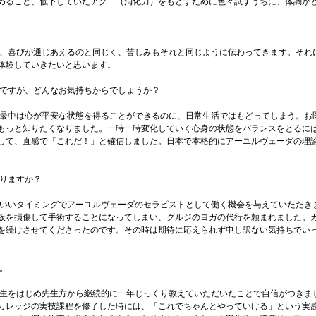
めること、低下していたアグニ（消化力）をもどすために色々試すうちに、体調が
、喜びが通じあえるのと同じく、苦しみもそれと同じように伝わってきます。それ
体験していきたいと思います。
ですが、どんなお気持ちからでしょうか？
最中は心が平安な状態を得ることができるのに、日常生活ではもどってしまう。お
もっと知りたくなりました。一時一時変化していく心身の状態をバランスをとるに
して、直感で「これだ！」と確信しました。日本で本格的にアーユルヴェーダの理
りますか？
いいタイミングでアーユルヴェーダのセラピストとして働く機会を与えていただき
板を損傷して手術することになってしまい、グルジのヨガの代行を頼まれました。
を続けさせてくださったのです。その時は期待に応えられず申し訳ない気持ちでい
。
生をはじめ先生方から継続的に一年じっくり教えていただいたことで自信がつきま
カレッジの実技課程を修了した時には、「これでちゃんとやっていける」という実感