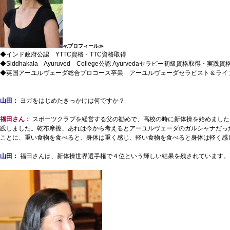
≪プロフィール≫
◆インド政府公認 YTTC資格・TTC資格取得
◆Siddhakala Ayuruved College公認 Ayurvedaセラピー初級資格取得・実践
◆英国アーユルヴェーダ総合プロコース卒業 アーユルヴェーダセラピスト＆ライ
山田：
ヨガをはじめたきっかけは何ですか？
福田さん：
スポーツクラブを経営する父の勧めで、高校の時に新体操を始めました
践しました。乾布摩擦、あれは今から考えるとアーユルヴェーダのガルシャナだっ
ことに、重い食物を食べると、身体は重く感じ、軽い食物を食べると身体は軽く感
山田：
福田さんは、新体操世界選手権で４位という輝しい結果を残されています。