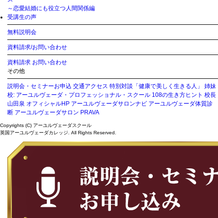
～恋愛結婚にも役立つ人間関係編
受講生の声
無料説明会
資料請求/お問い合わせ
資料請求
お問い合わせ
その他
説明会・セミナーお申込
交通アクセス
特別対談「健康で美しく生きる人」
姉妹
校: アーユルヴェーダ・プロフェッショナル・スクール
108の生き方ヒント
校長
山田泉 オフィシャルHP
アーユルヴェーダサロンナビ
アーユルヴェーダ体質診
断
アーユルヴェーダサロン PRAVA
Copyrights (C) アーユルヴェーダスクール
英国アーユルヴェーダカレッジ. All Rights Reserved.