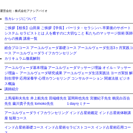
運営会社：株式会社アクシアバイオ
当カレッジについて
ご挨拶【校長】山田泉
ご挨拶【学長】パーリタ・セラシンハ
卒業後のサポート
システム
セラピストとは
人を癒すのに大切なこと
私たちのマッサージ技術
医師
からの推薦
講座一覧
総合プロコース
アーユルヴェーダ基礎コース
アーユルヴェーダ生活3ヶ月実践コ
ース
アーユルヴェーダライフカウンセリング
カリキュラム徹底解剖
アーユルヴェーダ基本理論
アーユルヴェーダマッサージ理論
オイル～マッサー
ジ理論～
アーユルヴェーダ研究成果
アーユルヴェーダ生活実践法
ヨーガ実技
解
剖生理学
応用栄養学
心理カウンセリング
コンサルテーション
関連法規
ビジネ
ス概論
講師紹介
上馬場和夫先生
井上航先生
田端瞳先生
冨岡和也先生
宮腰紀子先生
鶴見白百合
先生
薗川貴子先生
tomoko先生
１dayセミナー
アーユルヴェーダライフカウンセリング
インド占星術鑑定
インド占星術体験講
座
短期コース
インド占星術基礎コース
インド占星術セラピストコース
インド占星術応用コー
ス