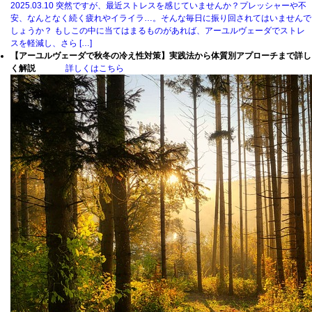
2025.03.10
突然ですが、最近ストレスを感じていませんか？プレッシャーや不
安、なんとなく続く疲れやイライラ…。そんな毎日に振り回されてはいませんで
しょうか？ もしこの中に当てはまるものがあれば、アーユルヴェーダでストレ
スを軽減し、さら […]
【アーユルヴェーダで秋冬の冷え性対策】実践法から体質別アプローチまで詳し
く解説
詳しくはこちら