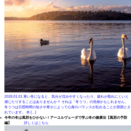
2026.01.01
寒い冬になると、気分が沈みやすくなったり、疲れが取れにくいと
感じたりすることはありませんか？ それは「冬うつ」の兆候かもしれません。
冬うつは日照時間の短さや寒さによって心身のバランスが乱れることが原因とさ
れています。 本 […]
今年の冬は風邪をひかない！アーユルヴェーダで学ぶ冬の健康法【風邪の予防
編】
詳しくはこちら