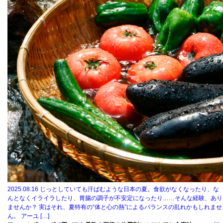
2025.08.16
じっとしていても汗ばむような日本の夏。食欲がなくなったり、な
んとなくイライラしたり、胃腸の調子が不安定になったり……そんな経験、あり
ませんか？ 実はそれ、夏特有の“体と心の熱”によるバランスの乱れかもしれませ
ん。 アーユ […]