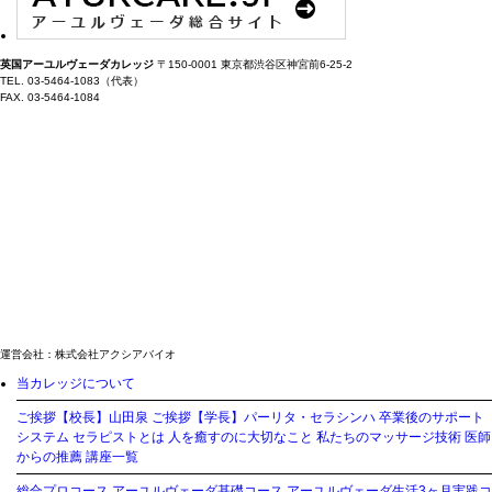
英国アーユルヴェーダカレッジ
〒150-0001 東京都渋谷区神宮前6-25-2
TEL. 03-5464-1083（代表）
FAX. 03-5464-1084
運営会社：株式会社アクシアバイオ
当カレッジについて
ご挨拶【校長】山田泉
ご挨拶【学長】パーリタ・セラシンハ
卒業後のサポート
システム
セラピストとは
人を癒すのに大切なこと
私たちのマッサージ技術
医師
からの推薦
講座一覧
総合プロコース
アーユルヴェーダ基礎コース
アーユルヴェーダ生活3ヶ月実践コ