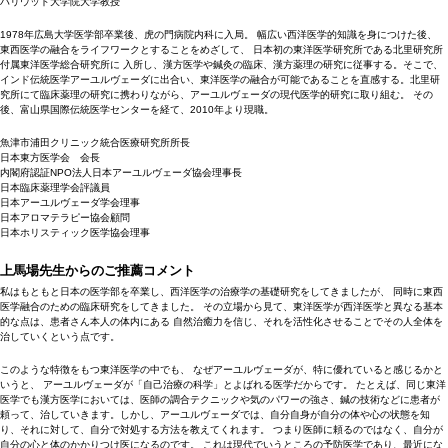
ハリウッド大学院大学教授
1978年広島大学医学部卒業後、虎の門病院内科に入局。 幅広い西洋医学的知識を身につけた後、
東西医学の融合をライフワークとすることをめざして、 日本初の東洋医学研究所である北里研究所
付属東洋医学総合研究所に 入所し、漢方医学や鍼灸の臨床、漢方薬理の研究に従事する。そこで、
インド伝統医学アーユルヴェーダに出合い、東洋医学の融合が可能であることを直感する。北里研
究所にて臨床薬理の研究に携わりながら、アーユルヴェーダの現代医学的研究に取り組む。 その
後、富山県国際伝統医学センターを経て、2010年より現職。
魚津市浦田クリニック統合医療研究所所長
日本東方医学会 会長
内閣府認証NPO法人日本アーユルヴェーダ協会理事長
日本臨床薬理学会評議員
日本アーユルヴェーダ学会理事
日本アロマテラピー協会顧問
日本ホリスティック医学協会理事
上馬場先生からのご推薦コメント
私はもともと日本の医学部を卒業し、西洋医学の治療学の基礎研究をしてきましたが、 同時に東西
医学融合のための臨床研究をしてきました。 その立場から見て、東洋医学が西洋医学と異なる基本
的な点は、患者さん本人の体内にある 自然治癒力を信じ、それを活性化させることでその人全体を
治していくという点です。
このような特徴をもつ東洋医学の中でも、 なぜアーユルヴェーダが、特に優れていると感じるかと
いうと、 アーユルヴェーダが「自己治療の科学」とよばれる医学だからです。 たとえば、同じ東洋
医学でも漢方医学においては、医師の調合テクニックや気のパワーの強さ、鍼の技術などに患者が
頼って、治していきます。しかし、アーユルヴェーダでは、自分自身が自分の体や心の状態を知
り、それに対して、自分で対処する方法を教えてくれます。 つまり医師に頼るのではなく、自分が
自分の心と体のかかりつけ医になるのです。 これは現代でいうところの予防医学であり、最近にな