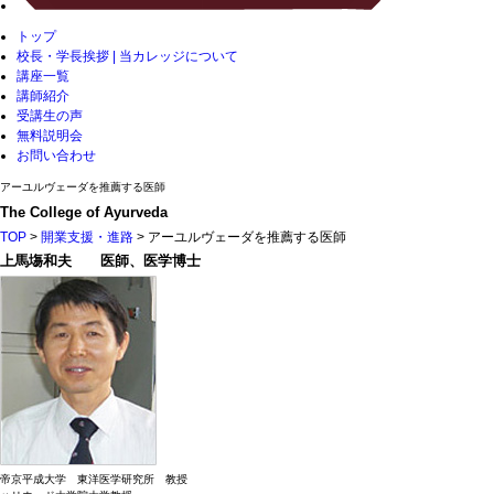
トップ
校長・学長挨拶 | 当カレッジについて
講座一覧
講師紹介
受講生の声
無料説明会
お問い合わせ
アーユルヴェーダを推薦する医師
The College of Ayurveda
TOP
>
開業支援・進路
> アーユルヴェーダを推薦する医師
上馬塲和夫 医師、医学博士
帝京平成大学 東洋医学研究所 教授