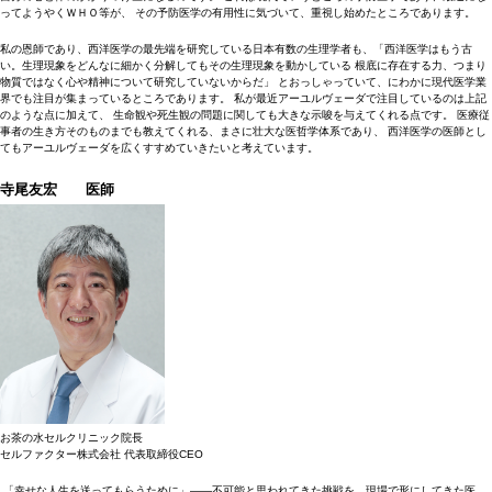
ってようやくＷＨＯ等が、 その予防医学の有用性に気づいて、重視し始めたところであります。
私の恩師であり、西洋医学の最先端を研究している日本有数の生理学者も、「西洋医学はもう古
い。生理現象をどんなに細かく分解してもその生理現象を動かしている 根底に存在する力、つまり
物質ではなく心や精神について研究していないからだ」 とおっしゃっていて、にわかに現代医学業
界でも注目が集まっているところであります。 私が最近アーユルヴェーダで注目しているのは上記
のような点に加えて、 生命観や死生観の問題に関しても大きな示唆を与えてくれる点です。 医療従
事者の生き方そのものまでも教えてくれる、まさに壮大な医哲学体系であり、 西洋医学の医師とし
てもアーユルヴェーダを広くすすめていきたいと考えています。
寺尾友宏 医師
お茶の水セルクリニック院長
セルファクター株式会社 代表取締役CEO
「幸せな人生を送ってもらうために」――不可能と思われてきた挑戦を、現場で形にしてきた医