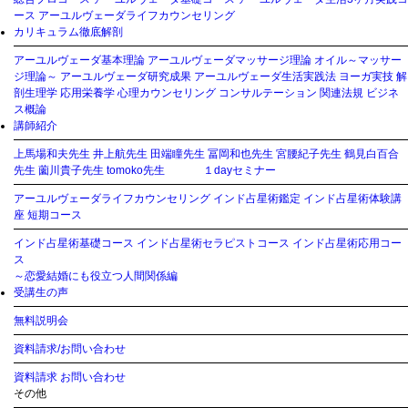
ース
アーユルヴェーダライフカウンセリング
カリキュラム徹底解剖
アーユルヴェーダ基本理論
アーユルヴェーダマッサージ理論
オイル～マッサー
ジ理論～
アーユルヴェーダ研究成果
アーユルヴェーダ生活実践法
ヨーガ実技
解
剖生理学
応用栄養学
心理カウンセリング
コンサルテーション
関連法規
ビジネ
ス概論
講師紹介
上馬場和夫先生
井上航先生
田端瞳先生
冨岡和也先生
宮腰紀子先生
鶴見白百合
先生
薗川貴子先生
tomoko先生
１dayセミナー
アーユルヴェーダライフカウンセリング
インド占星術鑑定
インド占星術体験講
座
短期コース
インド占星術基礎コース
インド占星術セラピストコース
インド占星術応用コー
ス
～恋愛結婚にも役立つ人間関係編
受講生の声
無料説明会
資料請求/お問い合わせ
資料請求
お問い合わせ
その他