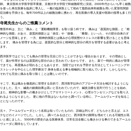
師。 東京医科大学医学部卒業後、京都大学大学院で幹細胞研究に没頭。2000年代からいち早く細胞
を使った再生医療を臨床に導入し、一般の臨床医として初めて脂肪由来幹細胞を用いた変形性関節
症治療を手掛ける。毎年700件以上の細胞治療に携わり、再生医療の導入支援や医師の指導も多く行
う。
寺尾先生からのご推薦コメント
整形外科は、主に「痛み」と「運動機能障害」を取り扱う科です。 痛みは「器質的な側面」と「精
神的な側面」があり、器質的側面とは「炎症」や「損傷」、「断裂」といった、その部分自体のダ
メージを意味します。 一方、精神的側面とは痛みが心理状態やストレスの影響を受けることを意味
します。 痛みを管理する為には、器質的な部分と精神的な部分の両方を管理する必要があると考え
ます。
西洋医学ではどうしても痛みの管理を完全に行うことができない場合があります。 その理由とし
て、薬が作用するのは器質的な部分のみと言われているからです。 また、薬で一時的に痛みが管理
できても、再度痛みが現れることもあります。 当院ではそれを予防する方法としてトレーニングや
ストレッチを中心とした理学療法で 身体を鍛える事を積極的に取り組んでいます。しかしながら、
それでも完全に痛みを取り除くことは難しいのです。
そこで、私は痛みを徹底的に管理する目的で、西洋医学以外のアプローチ方法を検討するようにな
りました。元々、鍼灸の鎮痛効果は高いと言われていたので、鍼灸治療を並列で行うことを始め、
また、精神的な影響への働きかけとしてアロマトリートメント、心理カウンセリングなどを取り入
れるようになりました。 更に他の手段はないものかと調べている時に、アーユルヴェーダを知るこ
とになったのです。
元々、アーユルヴェーダという名前は知っていたものの、詳細は判らず、どちらかと言えば、エス
テなどのイメージでした。 しかし、調べてみるほどに、西洋医学の隙間を埋めてくれる可能性が高
いと感じました。 5000年の歴史のある医療体系、日常生活全般にも働きかける事のできるアーユル
ヴェーダに期待をしています。