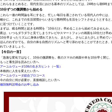
これらをまとめると、現代生活における基本のリズムとしては、24時から朝6時
10分ずつの微調整から始める
これら一連の時間論を耳にすると、忙しい毎日を過ごされている現代人の中には、
確かに、これまでの生活習慣からいきなり数時間も生活をシフトさせようとすると
に近づけていくことです。
まずは、眠る時間と起きる時間を「10分だけ」早めることから始めてみませんか。
夜は、いつもダラダラと見てしまうテレビやスマートフォンの画面を10分だけ早
10分早まったリズムに身体が慣れてきたら、また少し、さらにまた少しと早めてい
ほんのわずかでも、自分の体を自然のリズムへと寄り添わせることができたとき、
れていきましょう。
【今日の一言】
「急激な変化ではなく、10分の微調整を。夜のスマホの画面や本を10分早く閉じ
もっと養生訓を読みたい方へ
アーユルヴェーダ108の生き方ヒント（一覧）
本格的に人生を変えたい方へ
アーユルヴェーダ総合プロコース
今の自分に何が必要か、直接相談したい方へ
個別無料説明会のお申し込み