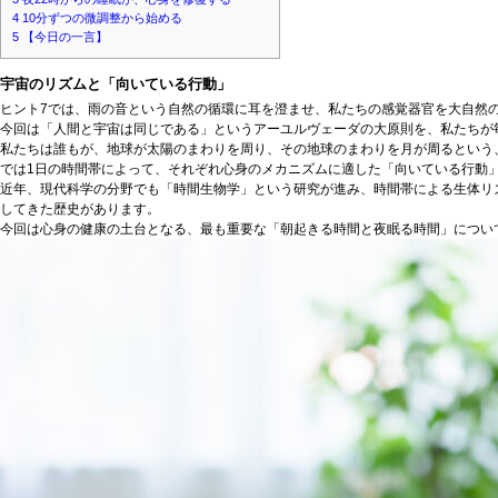
4
10分ずつの微調整から始める
5
【今日の一言】
宇宙のリズムと「向いている行動」
ヒント7では、雨の音という自然の循環に耳を澄ませ、私たちの感覚器官を大自然
今回は「人間と宇宙は同じである」というアーユルヴェーダの大原則を、私たちが
私たちは誰もが、地球が太陽のまわりを周り、その地球のまわりを月が周るという
では1日の時間帯によって、それぞれ心身のメカニズムに適した「向いている行動
近年、現代科学の分野でも「時間生物学」という研究が進み、時間帯による生体リ
してきた歴史があります。
今回は心身の健康の土台となる、最も重要な「朝起きる時間と夜眠る時間」につい