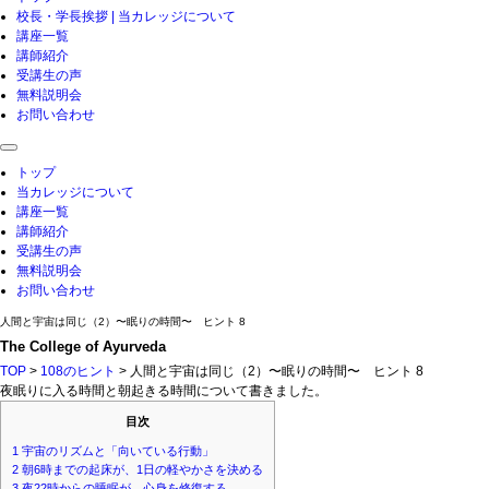
校長・学長挨拶 | 当カレッジについて
講座一覧
講師紹介
受講生の声
無料説明会
お問い合わせ
toggle
navigation
トップ
当カレッジについて
講座一覧
講師紹介
受講生の声
無料説明会
お問い合わせ
人間と宇宙は同じ（2）〜眠りの時間〜 ヒント 8
The College of Ayurveda
TOP
>
108のヒント
> 人間と宇宙は同じ（2）〜眠りの時間〜 ヒント 8
夜眠りに入る時間と朝起きる時間について書きました。
目次
1
宇宙のリズムと「向いている行動」
2
朝6時までの起床が、1日の軽やかさを決める
3
夜22時からの睡眠が、心身を修復する