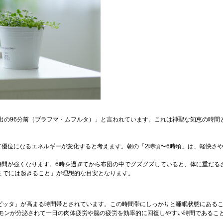
出の96分前（ブラフマ・ムフルタ）」と言われています。これは神聖な知恵の時間
て優位になるエネルギーが変化すると考えます。朝の「2時頃〜6時頃」は、軽快さ
時間が強くなります。6時を過ぎてから布団の中でグズグズしていると、体に重だる
までには起きること」が理想的な目安となります。
「ピッタ」が高まる時間帯とされています。この時間帯にしっかりと睡眠状態にある
モンが分泌されて一日の肉体疲労や脳の疲労を効率的に回復しやすい時間であること