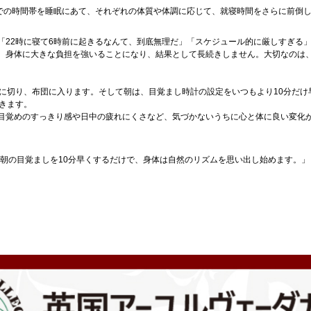
までの時間帯を睡眠にあて、それぞれの体質や体調に応じて、就寝時間をさらに前倒
「22時に寝て6時前に起きるなんて、到底無理だ」「スケジュール的に厳しすぎる
、身体に大きな負担を強いることになり、結果として長続きしません。大切なのは
めに切り、布団に入ります。そして朝は、目覚まし時計の設定をいつもより10分だ
きます。
目覚めのすっきり感や日中の疲れにくさなど、気づかないうちに心と体に良い変化
、朝の目覚ましを10分早くするだけで、身体は自然のリズムを思い出し始めます。」