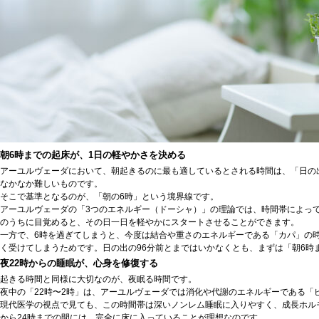
朝6時までの起床が、1日の軽やかさを決める
アーユルヴェーダにおいて、朝起きるのに最も適しているとされる時間は、「日の
なかなか難しいものです。
そこで基準となるのが、「朝の6時」という境界線です。
アーユルヴェーダの「3つのエネルギー（ドーシャ）」の理論では、時間帯によっ
のうちに目覚めると、その日一日を軽やかにスタートさせることができます。
一方で、6時を過ぎてしまうと、今度は結合や重さのエネルギーである「カパ」の
く受けてしまうためです。日の出の96分前とまではいかなくとも、まずは「朝6時
夜22時からの睡眠が、心身を修復する
起きる時間と同様に大切なのが、夜眠る時間です。
夜中の「22時〜2時」は、アーユルヴェーダでは消化や代謝のエネルギーである
現代医学の視点で見ても、この時間帯は深いノンレム睡眠に入りやすく、成長ホル
から24時までの間には、完全に床に入っていることが理想なのです。