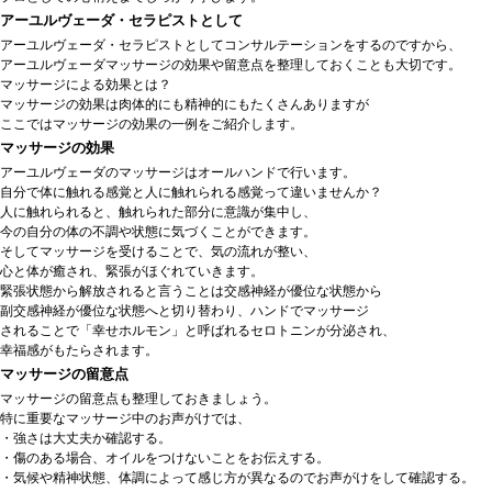
アーユルヴェーダ・セラピストとして
アーユルヴェーダ・セラピストとしてコンサルテーションをするのですから、
アーユルヴェーダマッサージの効果や留意点を整理しておくことも大切です。
マッサージによる効果とは？
マッサージの効果は肉体的にも精神的にもたくさんありますが
ここではマッサージの効果の一例をご紹介します。
マッサージの効果
アーユルヴェーダのマッサージはオールハンドで行います。
自分で体に触れる感覚と人に触れられる感覚って違いませんか？
人に触れられると、触れられた部分に意識が集中し、
今の自分の体の不調や状態に気づくことができます。
そしてマッサージを受けることで、気の流れが整い、
心と体が癒され、緊張がほぐれていきます。
緊張状態から解放されると言うことは交感神経が優位な状態から
副交感神経が優位な状態へと切り替わり、ハンドでマッサージ
されることで「幸せホルモン」と呼ばれるセロトニンが分泌され、
幸福感がもたらされます。
マッサージの留意点
マッサージの留意点も整理しておきましょう。
特に重要なマッサージ中のお声がけでは、
・強さは大丈夫か確認する。
・傷のある場合、オイルをつけないことをお伝えする。
・気候や精神状態、体調によって感じ方が異なるのでお声がけをして確認する。