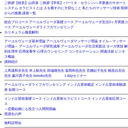
ご挨拶【校長】山田泉
ご挨拶【学長】パーリタ・セラシンハ
卒業後のサポート
システム
セラピストとは
人を癒すのに大切なこと
私たちのマッサージ技術
医師
からの推薦
講座一覧
総合プロコース
アーユルヴェーダ基礎コース
アーユルヴェーダ生活3ヶ月実践コ
ース
アーユルヴェーダライフカウンセリング
カリキュラム徹底解剖
アーユルヴェーダ基本理論
アーユルヴェーダマッサージ理論
オイル～マッサー
ジ理論～
アーユルヴェーダ研究成果
アーユルヴェーダ生活実践法
ヨーガ実技
解
剖生理学
応用栄養学
心理カウンセリング
コンサルテーション
関連法規
ビジネ
ス概論
講師紹介
上馬場和夫先生
井上航先生
田端瞳先生
冨岡和也先生
宮腰紀子先生
鶴見白百合
先生
薗川貴子先生
tomoko先生
１dayセミナー
アーユルヴェーダライフカウンセリング
インド占星術鑑定
インド占星術体験講
座
短期コース
インド占星術基礎コース
インド占星術セラピストコース
インド占星術応用コー
ス
～恋愛結婚にも役立つ人間関係編
受講生の声
無料説明会