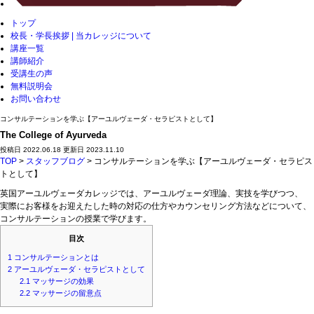
トップ
校長・学長挨拶 | 当カレッジについて
講座一覧
講師紹介
受講生の声
無料説明会
お問い合わせ
コンサルテーションを学ぶ【アーユルヴェーダ・セラピストとして】
The College of Ayurveda
投稿日 2022.06.18 更新日 2023.11.10
TOP
>
スタッフブログ
> コンサルテーションを学ぶ【アーユルヴェーダ・セラピス
トとして】
英国アーユルヴェーダカレッジでは、アーユルヴェーダ理論、実技を学びつつ、
実際にお客様をお迎えたした時の対応の仕方やカウンセリング方法などについて、
コンサルテーションの授業で学びます。
目次
1
コンサルテーションとは
2
アーユルヴェーダ・セラピストとして
2.1
マッサージの効果
2.2
マッサージの留意点