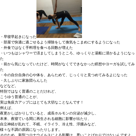
・早寝早起きになった
・部屋で快適に過ごせるよう掃除をして換気をこまめにするようになった
・外食ではなく手料理を食べる回数が増えた
・いつもはシャワーで済ましてしまうところ、ゆっくりと湯船に浸かるようになっ
た
・前から気になっていたけど、時間がなくてできなかった瞑想やヨーガを試してみ
た
・今の自分自身の心や体を、あらためて、じっくりと見つめてみるよになった
・久しぶりに家族団らんした
などなど。
特別ではなく普通のことだけれど、
こうゆう普通のことが、
実は免疫力アップにはとても大切なことなんです！
例えば、
夜更かしばかりしていると、成長ホルモンの分泌が減少し、
本来、夜寝ている間に再生される細胞に影響が出たり、
自立神経が乱れて、不眠、イライラ、冷え性、浮腫みなど、
様々な不調の原因になったりします。
そのため、新型コロナウイルスによる影響は、悪いことばかりではないんですよ。