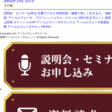
資料請求
お問い合わせ
その他
説明会・セミナーお申込
交通アクセス
特別対談「健康で美しく生きる人」
姉妹
校: アーユルヴェーダ・プロフェッショナル・スクール
108の生き方ヒント
校長
山田泉 オフィシャルHP
アーユルヴェーダサロンナビ
アーユルヴェーダ体質診
断
アーユルヴェーダサロン PRAVA
Copyrights (C) アーユルヴェーダスクール
英国アーユルヴェーダカレッジ. All Rights Reserved.