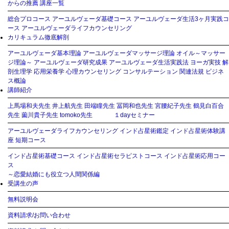
からの推薦
講座一覧
総合プロコース
アーユルヴェーダ基礎コース
アーユルヴェーダ生活3ヶ月実践コ
ース
アーユルヴェーダライフカウンセリング
カリキュラム徹底解剖
アーユルヴェーダ基本理論
アーユルヴェーダマッサージ理論
オイル～マッサー
ジ理論～
アーユルヴェーダ研究成果
アーユルヴェーダ生活実践法
ヨーガ実技
解
剖生理学
応用栄養学
心理カウンセリング
コンサルテーション
関連法規
ビジネ
ス概論
講師紹介
上馬場和夫先生
井上航先生
田端瞳先生
冨岡和也先生
宮腰紀子先生
鶴見白百合
先生
薗川貴子先生
tomoko先生
１dayセミナー
アーユルヴェーダライフカウンセリング
インド占星術鑑定
インド占星術体験講
座
短期コース
インド占星術基礎コース
インド占星術セラピストコース
インド占星術応用コー
ス
～恋愛結婚にも役立つ人間関係編
受講生の声
無料説明会
資料請求/お問い合わせ