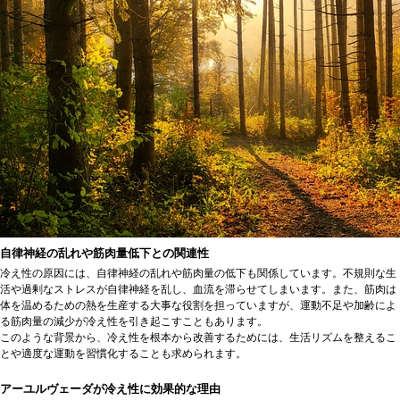
自律神経の乱れや筋肉量低下との関連性
冷え性の原因には、自律神経の乱れや筋肉量の低下も関係しています。不規則な生
活や過剰なストレスが自律神経を乱し、血流を滞らせてしまいます。また、筋肉は
体を温めるための熱を生産する大事な役割を担っていますが、運動不足や加齢によ
る筋肉量の減少が冷え性を引き起こすこともあります。
このような背景から、冷え性を根本から改善するためには、生活リズムを整えるこ
とや適度な運動を習慣化することも求められます。
アーユルヴェーダが冷え性に効果的な理由