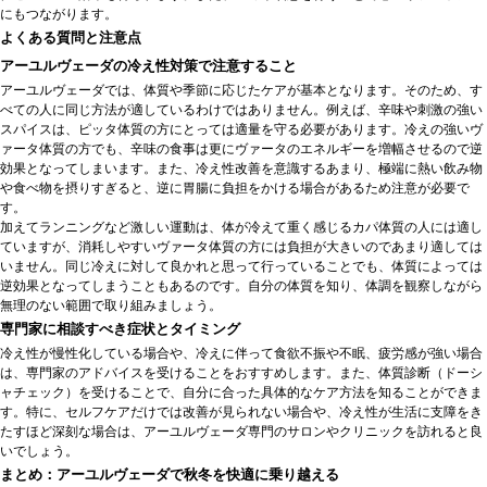
にもつながります。
よくある質問と注意点
アーユルヴェーダの冷え性対策で注意すること
アーユルヴェーダでは、体質や季節に応じたケアが基本となります。そのため、す
べての人に同じ方法が適しているわけではありません。例えば、辛味や刺激の強い
スパイスは、ピッタ体質の方にとっては適量を守る必要があります。冷えの強いヴ
ァータ体質の方でも、辛味の食事は更にヴァータのエネルギーを増幅させるので逆
効果となってしまいます。また、冷え性改善を意識するあまり、極端に熱い飲み物
や食べ物を摂りすぎると、逆に胃腸に負担をかける場合があるため注意が必要で
す。
加えてランニングなど激しい運動は、体が冷えて重く感じるカパ体質の人には適し
ていますが、消耗しやすいヴァータ体質の方には負担が大きいのであまり適しては
いません。同じ冷えに対して良かれと思って行っていることでも、体質によっては
逆効果となってしまうこともあるのです。自分の体質を知り、体調を観察しながら
無理のない範囲で取り組みましょう。
専門家に相談すべき症状とタイミング
冷え性が慢性化している場合や、冷えに伴って食欲不振や不眠、疲労感が強い場合
は、専門家のアドバイスを受けることをおすすめします。また、体質診断（ドーシ
ャチェック）を受けることで、自分に合った具体的なケア方法を知ることができま
す。特に、セルフケアだけでは改善が見られない場合や、冷え性が生活に支障をき
たすほど深刻な場合は、アーユルヴェーダ専門のサロンやクリニックを訪れると良
いでしょう。
まとめ：アーユルヴェーダで秋冬を快適に乗り越える