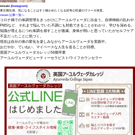
misaki (
Instagram
)
東京都出身。気になることはすぐ確かめたくなる好奇心旺盛のヴァータ体質。
misaki 記事一覧へ
コロナ禍での体調管理をきっかけにアーユルヴェーダに出会う。自律神経の乱れや
PMSなど、それまで悩んでいた不調にも対処できることがわかり、学びを深める。
知識が増えるにつれ体調を崩すことが激減。身体が弱いと思っていたがセルフケア
不足だったことに気づく。
現在は自分の体の変化を楽しみながらアーユルヴェーダを実践中。
おだやか、ていねい、マイペースな人生を送ることが目標。
英国アーユルヴェーダカレッジ56期卒業
アーユルヴェーダビューティーセラピスト/ライフカウンセラー