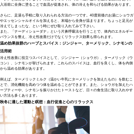
入浴前に全身に塗ることで血流が促進され、体の冷えを和らげる効果があります。
さらに、足湯も手軽に取り入れられる方法の一つです。40度前後のお湯にショウガ
やエッセンシャルオイルを加えると、末端から全身が温まります。ちょっと足元が
冷えてしまったな、という時にぜひ取り入れてみて下さい。
また、「ナーディショーダナ」という片鼻呼吸法を行うことで、体内のエネルギー
バランスを整え、冷え性改善だけでなくリラックス効果も得られます。
温め効果抜群のハーブとスパイス：ジンジャー、ターメリック、シナモンの
活用術
冷え性改善に役立つスパイスとして、ジンジャー（ショウガ）、ターメリック（ウ
コン）、シナモンが挙げられます。これらのスパイスは、血行を良くし、体を内側
から温める効果があります。
例えば、ターメリックミルク（温かい牛乳にターメリックを加えたもの）を飲むこ
とで、消化機能を高めつつ体を温めることができます。また、ショウガを加えたハ
ーブティーや、シナモンを振りかけたトーストなど、日々の食生活に取り入れやす
い方法も多くあります。
秋冬に適した運動と瞑想：血行促進と心のリラックス