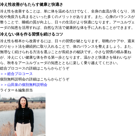
冷え性改善がもたらす健康と快適さ
冷え性を改善することは、単に体を温めるだけでなく、全身の血流が良くなり、消
化や免疫力も高まるといった多くのメリットがあります。また、心身のバランスが
整うことで、睡眠の質が向上し、日々の生活がより快適になります。アーユルヴェ
ーダの知恵を活用すれば、自然な方法で健康的な体を手に入れることができます。
冷えない体を作る習慣を続けるコツ
冷え性を根本から改善するには、日々の習慣が鍵となります。朝晩のケアや、週末
のリセット法を継続的に取り入れることで、体のバランスを整えましょう。また、
無理なく続けられる方法を選ぶことが長続きの秘訣です。小さな習慣の積み重ね
が、冷えにくい健康な体を作る第一歩となります。温かさと快適さを味わいなが
ら、秋冬をアーユルヴェーダの知恵とともに楽しく乗り越えてください。
総合プロコースの詳細はこちらからどうぞ
＞＞総合プロコース
個別無料説明会の詳細はこちらからどうぞ
＞＞山田泉の個別無料説明会
ライター＆編集担当