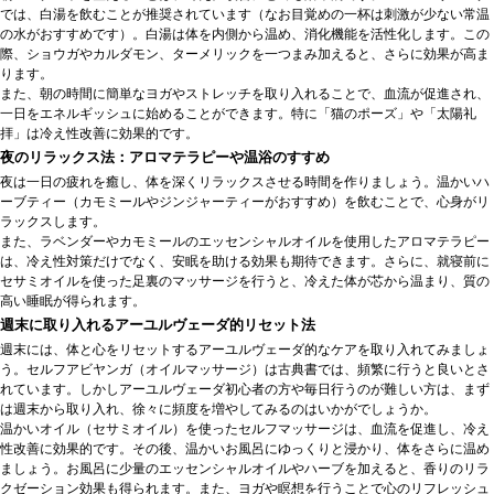
では、白湯を飲むことが推奨されています（なお目覚めの一杯は刺激が少ない常温
の水がおすすめです）。白湯は体を内側から温め、消化機能を活性化します。この
際、ショウガやカルダモン、ターメリックを一つまみ加えると、さらに効果が高ま
ります。
また、朝の時間に簡単なヨガやストレッチを取り入れることで、血流が促進され、
一日をエネルギッシュに始めることができます。特に「猫のポーズ」や「太陽礼
拝」は冷え性改善に効果的です。
夜のリラックス法：アロマテラピーや温浴のすすめ
夜は一日の疲れを癒し、体を深くリラックスさせる時間を作りましょう。温かいハ
ーブティー（カモミールやジンジャーティーがおすすめ）を飲むことで、心身がリ
ラックスします。
また、ラベンダーやカモミールのエッセンシャルオイルを使用したアロマテラピー
は、冷え性対策だけでなく、安眠を助ける効果も期待できます。さらに、就寝前に
セサミオイルを使った足裏のマッサージを行うと、冷えた体が芯から温まり、質の
高い睡眠が得られます。
週末に取り入れるアーユルヴェーダ的リセット法
週末には、体と心をリセットするアーユルヴェーダ的なケアを取り入れてみましょ
う。セルフアビヤンガ（オイルマッサージ）は古典書では、頻繁に行うと良いとさ
れています。しかしアーユルヴェーダ初心者の方や毎日行うのが難しい方は、まず
は週末から取り入れ、徐々に頻度を増やしてみるのはいかがでしょうか。
温かいオイル（セサミオイル）を使ったセルフマッサージは、血流を促進し、冷え
性改善に効果的です。その後、温かいお風呂にゆっくりと浸かり、体をさらに温め
ましょう。お風呂に少量のエッセンシャルオイルやハーブを加えると、香りのリラ
クゼーション効果も得られます。また、ヨガや瞑想を行うことで心のリフレッシュ