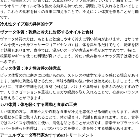
また、植物性タンパク質では、大豆製品やナッツ類が適しています。脂質では、ギ
ーやオリーブオイルが体を温める効果を持つため、調理に取り入れると良いでしょ
う。これらの食材を日々の食事に加えることで、冷えにくい体質を作ることが可能
です。
冷え性タイプ別の具体的ケア
ヴァータ体質：乾燥と冷えに対応するオイルと食材
ヴァータ体質の方は、もともと乾燥しやすく冷えに弱い傾向があります。セサミオ
イルを使った全身マッサージ（アビヤンガ）は、体を温めるだけでなく、乾燥を防
ぐ効果もあります。食事では、温かいスープや煮込み料理がおすすめです。特に、
根菜類やギーを使った料理が良いでしょう。冷たい飲み物やスナック菓子は避ける
べきです。
ピッタ体質：冷え性改善の注意点
ピッタ体質の方は寒さには強いものの、ストレスや疲労で冷えを感じる場合があり
ます。過剰な刺激を避けるため、辛味や酸味の強い食材は控えめにしましょう。代
わりに、甘味や苦味を含む食材（例えば、バナナや葉野菜）を選ぶのがおすすめで
す。リラクゼーションを重視したヨガや瞑想を取り入れることで、心身のバランス
を整えることができます。
カパ体質：体を軽くする運動と食事の工夫
カパ体質の方は、運動不足や過剰な食事が冷えを悪化させる傾向があります。適度
な運動を日常に取り入れることで、体が温まり、代謝も促進されます。また、食事
ではスパイスを積極的に使い、消化を助けることが大切です。唐辛子やブラックペ
ッパーを使った料理は、カパのバランスを整え、体を軽くする効果があります。
アーユルヴェーダ専門家おすすめのトリートメント