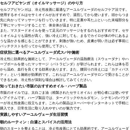
セルフアビヤンガ（オイルマッサージ）のやり方
セルフアビヤンガは、冷え性改善に最適なアーユルヴェーダのセルフケア法です。
使用するオイルはセサミオイルがおすすめで、湯煎してから使います。頭からつま
先に向かってマッサージを行っていきます。特に足裏や耳たぶといった末端部分を
丁寧にマッサージすることで、体全体が温まります。
また、マスタードオイルを使って足元のマッサージをするのもおすすめです。セサ
ミオイルよりも温性が高く、強い冷えに対しても、まるでカイロが体の中にあるよ
うな温かさを感じることができます。刺激が強いため、皮膚が弱い方は必ず事前に
パッチテストを行ってから使用して下さい。
症状別に選べるアーユルヴェーダ式スパや施術
冷え性に効果的な施術として、アーユルヴェーダの温熱療法（スウェーダナ）やハ
ーブボールを使ったマッサージ（パトラピンダ）が挙げられます。これらは体を芯
から温め、血行を良くする効果があります。また、腰回りの冷えには「カティバス
ティ」という施術が効果的です。これらはアーユルヴェーダサロンで受けることが
できるため、冷え性が深刻な場合は検討してみてください。
知っておきたい市販のおすすめオイル・ハーブ製品
市販のオイルでは、太白ごま油（精製されたセサミオイル）が初心者には使いやす
いアイテムです。ハーブ製品では、ターメリックやカルダモン、シナモンのパウダ
ーが冷え性改善に役立ちます。これらの製品はスーパーやインターネットで手軽に
購入でき、日常生活に取り入れやすいのが魅力です。
実践しやすいアーユルヴェーダ生活習慣
朝のルーティン：白湯とスパイスの活用法
朝のスタートを整えることは、冷え性改善にとても効果的です。アーユルヴェーダ