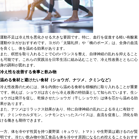
運動不足は冷え性を悪化させる大きな要因です。特に、血行を促進する軽い有酸素
運動やヨガがおすすめです。ヨガの「太陽礼拝」や「橋のポーズ」は、全身の血流
を良くし、体を温める効果があります。
また、瞑想を取り入れることで心のバランスを整え、自律神経の乱れを抑えること
も可能です。これらの実践法を日常生活に組み込むことで、冷え性改善とともに心
身の調和が図れます。
冷え性を改善する食事と飲み物
温める食材と避けたい食材（ショウガ、ナツメ、クミンなど）
冷え性改善のためには、体を内側から温める食材を積極的に取り入れることが重要
です。例えば、ショウガは古くから冷え改善の特効薬として知られています。生シ
ョウガは発汗を促し、乾燥させたショウガ（干しショウガ）は体を芯から温める効
果があります。
また、ナツメはリラックス効果があり、特に自律神経の乱れによる冷えに有効で
す。クミンやカルダモン、シナモンといったスパイスは、血流を促進し、消化を助
ける働きも期待できます。
一方、体を冷やす性質を持つ夏野菜（キュウリ、トマト）や生野菜は避けるのが賢
明です。冷たい飲み物や加工食品も体を冷やす原因になるため控えることをおすす