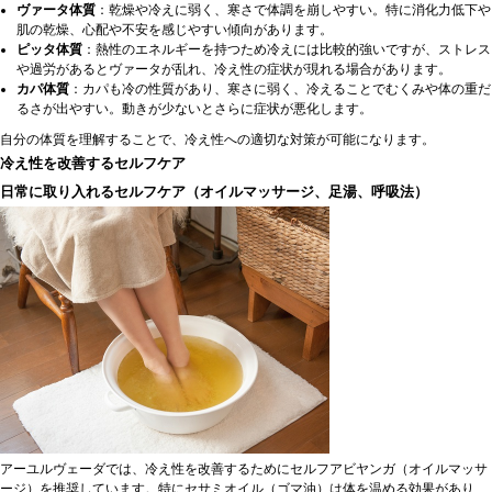
ヴァータ体質
：乾燥や冷えに弱く、寒さで体調を崩しやすい。特に消化力低下や
肌の乾燥、心配や不安を感じやすい傾向があります。
ピッタ体質
：熱性のエネルギーを持つため冷えには比較的強いですが、ストレス
や過労があるとヴァータが乱れ、冷え性の症状が現れる場合があります。
カパ体質
：カパも冷の性質があり、寒さに弱く、冷えることでむくみや体の重だ
るさが出やすい。動きが少ないとさらに症状が悪化します。
自分の体質を理解することで、冷え性への適切な対策が可能になります。
冷え性を改善するセルフケア
日常に取り入れるセルフケア（オイルマッサージ、足湯、呼吸法）
アーユルヴェーダでは、冷え性を改善するためにセルフアビヤンガ（オイルマッサ
ージ）を推奨しています。特にセサミオイル（ゴマ油）は体を温める効果があり、