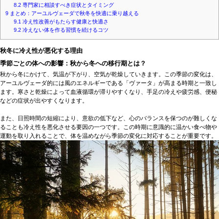
8.2
専門家に相談すべき症状とタイミング
9
まとめ：アーユルヴェーダで秋冬を快適に乗り越える
9.1
冷え性改善がもたらす健康と快適さ
9.2
冷えない体を作る習慣を続けるコツ
秋冬に冷え性が悪化する理由
季節ごとの体への影響：秋から冬への移行期とは？
秋から冬にかけて、気温が下がり、空気が乾燥していきます。この季節の変化は、
アーユルヴェーダ的には風のエネルギーである「ヴァータ」が高まる時期と一致し
ます。寒さと乾燥によって血液循環が滞りやすくなり、手足の冷えや疲労感、便秘
などの症状が出やすくなります。
また、日照時間の短縮により、意欲の低下など、心のバランスを保つのが難しくな
ることも冷え性を悪化させる要因の一つです。この時期に意識的に温かい食べ物や
運動を取り入れることで、体を温めながら季節の変化に対応することが重要です。