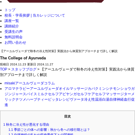
トップ
校長・学長挨拶 | 当カレッジについて
講座一覧
講師紹介
受講生の声
無料説明会
お問い合わせ
【アーユルヴェーダで秋冬の冷え性対策】実践法から体質別アプローチまで詳しく解説
The College of Ayurveda
投稿日 2024.11.23 更新日 2024.11.27
TOP
>
スタッフブログ
> 【アーユルヴェーダで秋冬の冷え性対策】実践法から体質
別アプローチまで詳しく解説
misaki
アーユルヴェーダ
コラム
アロマテラピー
アーユルヴェーダ
オイルマッサージ
カパ
クミン
シナモン
ショウガ
ジンジャー
スパイスミルク
セルフアビヤンガ
セルフケア
セルフマッサージ
ターメ
リック
ナツメ
ハーブティー
ピッタ
レシピ
ヴァータ
冷え性
温浴
白湯
自律神経
血行促
進
目次
1
秋冬に冷え性が悪化する理由
1.1
季節ごとの体への影響：秋から冬への移行期とは？
1.2
自律神経の乱れや筋肉量低下との関連性