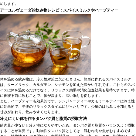
めします。
アーユルヴェーダ的飲み物レシピ：スパイスミルクやハーブティー
体を温める飲み物は、冷え性対策に欠かせません。簡単に作れるスパイスミルク
は、ターメリック、カルダモン、シナモンを加えた温かい牛乳です。これらのスパ
イスは体を温めるだけでなく、リラックス効果や消化促進効果も期待できます。特
に夜寝る前に飲むことで、体が温まり、深い眠りを促します。
また、ハーブティーも効果的です。ジンジャーティーやカモミールティーは冷え性
に効果的で、午後のリラックスタイムにぴったりです。少量のはちみつを加えると
甘みが加わり、飲みやすくなります。
冷えにくい体を作るタンパク質と脂質の摂取方法
筋肉量が少ないと冷え性になりやすいため、タンパク質と脂質をバランスよく摂取
することが重要です。動物性タンパク質としては、鶏むね肉や魚がおすすめです。