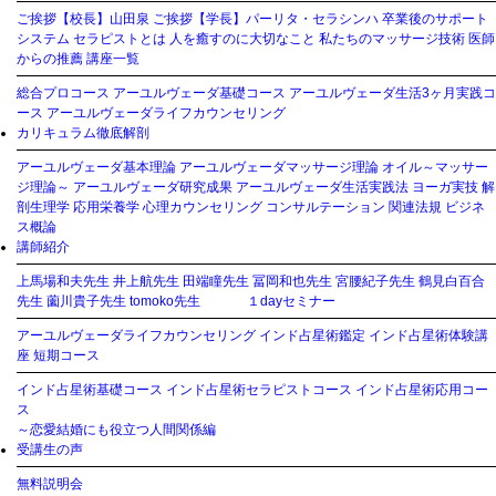
ご挨拶【校長】山田泉
ご挨拶【学長】パーリタ・セラシンハ
卒業後のサポート
システム
セラピストとは
人を癒すのに大切なこと
私たちのマッサージ技術
医師
からの推薦
講座一覧
総合プロコース
アーユルヴェーダ基礎コース
アーユルヴェーダ生活3ヶ月実践コ
ース
アーユルヴェーダライフカウンセリング
カリキュラム徹底解剖
アーユルヴェーダ基本理論
アーユルヴェーダマッサージ理論
オイル～マッサー
ジ理論～
アーユルヴェーダ研究成果
アーユルヴェーダ生活実践法
ヨーガ実技
解
剖生理学
応用栄養学
心理カウンセリング
コンサルテーション
関連法規
ビジネ
ス概論
講師紹介
上馬場和夫先生
井上航先生
田端瞳先生
冨岡和也先生
宮腰紀子先生
鶴見白百合
先生
薗川貴子先生
tomoko先生
１dayセミナー
アーユルヴェーダライフカウンセリング
インド占星術鑑定
インド占星術体験講
座
短期コース
インド占星術基礎コース
インド占星術セラピストコース
インド占星術応用コー
ス
～恋愛結婚にも役立つ人間関係編
受講生の声
無料説明会