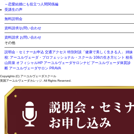
～恋愛結婚にも役立つ人間関係編
受講生の声
無料説明会
資料請求/お問い合わせ
資料請求
お問い合わせ
その他
説明会・セミナーお申込
交通アクセス
特別対談「健康で美しく生きる人」
姉妹
校: アーユルヴェーダ・プロフェッショナル・スクール
108の生き方ヒント
校長
山田泉 オフィシャルHP
アーユルヴェーダサロンナビ
アーユルヴェーダ体質診
断
アーユルヴェーダサロン PRAVA
Copyrights (C) アーユルヴェーダスクール
英国アーユルヴェーダカレッジ. All Rights Reserved.