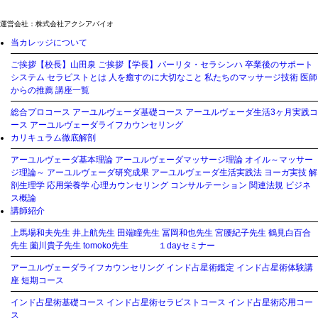
運営会社：株式会社アクシアバイオ
当カレッジについて
ご挨拶【校長】山田泉
ご挨拶【学長】パーリタ・セラシンハ
卒業後のサポート
システム
セラピストとは
人を癒すのに大切なこと
私たちのマッサージ技術
医師
からの推薦
講座一覧
総合プロコース
アーユルヴェーダ基礎コース
アーユルヴェーダ生活3ヶ月実践コ
ース
アーユルヴェーダライフカウンセリング
カリキュラム徹底解剖
アーユルヴェーダ基本理論
アーユルヴェーダマッサージ理論
オイル～マッサー
ジ理論～
アーユルヴェーダ研究成果
アーユルヴェーダ生活実践法
ヨーガ実技
解
剖生理学
応用栄養学
心理カウンセリング
コンサルテーション
関連法規
ビジネ
ス概論
講師紹介
上馬場和夫先生
井上航先生
田端瞳先生
冨岡和也先生
宮腰紀子先生
鶴見白百合
先生
薗川貴子先生
tomoko先生
１dayセミナー
アーユルヴェーダライフカウンセリング
インド占星術鑑定
インド占星術体験講
座
短期コース
インド占星術基礎コース
インド占星術セラピストコース
インド占星術応用コー
ス