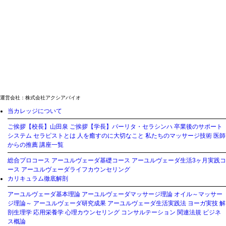
運営会社：株式会社アクシアバイオ
当カレッジについて
ご挨拶【校長】山田泉
ご挨拶【学長】パーリタ・セラシンハ
卒業後のサポート
システム
セラピストとは
人を癒すのに大切なこと
私たちのマッサージ技術
医師
からの推薦
講座一覧
総合プロコース
アーユルヴェーダ基礎コース
アーユルヴェーダ生活3ヶ月実践コ
ース
アーユルヴェーダライフカウンセリング
カリキュラム徹底解剖
アーユルヴェーダ基本理論
アーユルヴェーダマッサージ理論
オイル～マッサー
ジ理論～
アーユルヴェーダ研究成果
アーユルヴェーダ生活実践法
ヨーガ実技
解
剖生理学
応用栄養学
心理カウンセリング
コンサルテーション
関連法規
ビジネ
ス概論