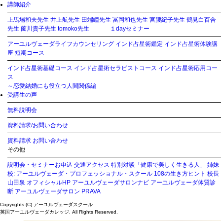
講師紹介
上馬場和夫先生
井上航先生
田端瞳先生
冨岡和也先生
宮腰紀子先生
鶴見白百合
先生
薗川貴子先生
tomoko先生
１dayセミナー
アーユルヴェーダライフカウンセリング
インド占星術鑑定
インド占星術体験講
座
短期コース
インド占星術基礎コース
インド占星術セラピストコース
インド占星術応用コー
ス
～恋愛結婚にも役立つ人間関係編
受講生の声
無料説明会
資料請求/お問い合わせ
資料請求
お問い合わせ
その他
説明会・セミナーお申込
交通アクセス
特別対談「健康で美しく生きる人」
姉妹
校: アーユルヴェーダ・プロフェッショナル・スクール
108の生き方ヒント
校長
山田泉 オフィシャルHP
アーユルヴェーダサロンナビ
アーユルヴェーダ体質診
断
アーユルヴェーダサロン PRAVA
Copyrights (C) アーユルヴェーダスクール
英国アーユルヴェーダカレッジ. All Rights Reserved.