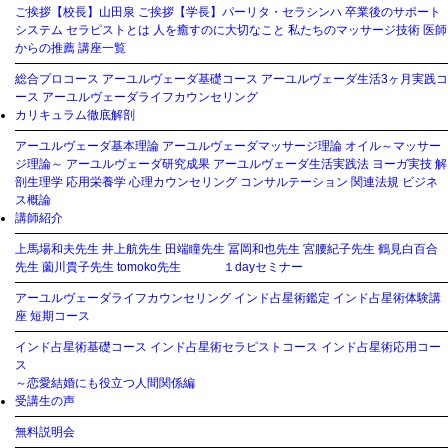
ご挨拶【校長】山田泉
ご挨拶【学長】パーリタ・セラシンハ
卒業後のサポート
システム
セラピストとは
人を癒すのに大切なこと
私たちのマッサージ技術
医師
からの推薦
講座一覧
総合プロコース
アーユルヴェーダ基礎コース
アーユルヴェーダ生活3ヶ月実践コ
ース
アーユルヴェーダライフカウンセリング
カリキュラム徹底解剖
アーユルヴェーダ基本理論
アーユルヴェーダマッサージ理論
オイル～マッサー
ジ理論～
アーユルヴェーダ研究成果
アーユルヴェーダ生活実践法
ヨーガ実技
解
剖生理学
応用栄養学
心理カウンセリング
コンサルテーション
関連法規
ビジネ
ス概論
講師紹介
上馬場和夫先生
井上航先生
田端瞳先生
冨岡和也先生
宮腰紀子先生
鶴見白百合
先生
薗川貴子先生
tomoko先生
１dayセミナー
アーユルヴェーダライフカウンセリング
インド占星術鑑定
インド占星術体験講
座
短期コース
インド占星術基礎コース
インド占星術セラピストコース
インド占星術応用コー
ス
～恋愛結婚にも役立つ人間関係編
受講生の声
無料説明会