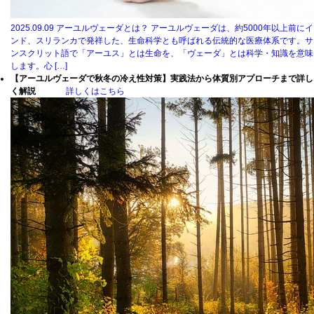
2025.09.09
アーユルヴェーダとは？ アーユルヴェーダは、約5000年以上前にイ
ンド、スリランカで発祥した、生命科学とも呼ばれる伝統的な医療体系です。サ
ンスクリット語で「アーユス」とは生命を、「ヴェーダ」とは科学・知識を意味
します。心 […]
【アーユルヴェーダで秋冬の冷え性対策】実践法から体質別アプローチまで詳し
く解説
詳しくはこちら